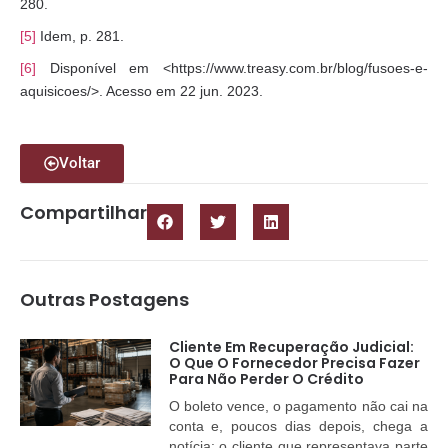
280.
[5]
Idem, p. 281.
[6]
Disponível em <https://www.treasy.com.br/blog/fusoes-e-
aquisicoes/>. Acesso em 22 jun. 2023.
Voltar
Compartilhar
Outras Postagens
Cliente Em Recuperação Judicial:
O Que O Fornecedor Precisa Fazer
Para Não Perder O Crédito
O boleto vence, o pagamento não cai na
conta e, poucos dias depois, chega a
notícia: o cliente que representava parte