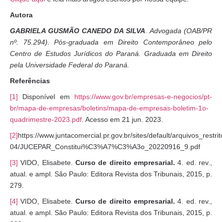
Autora
GABRIELA GUSMÃO CANEDO DA SILVA
.
Advogada (OAB/PR
nº. 75.294). Pós-graduada em Direito Contemporâneo pelo
Centro de Estudos Jurídicos do Paraná. Graduada em Direito
pela Universidade Federal do Paraná.
Referências
[1]
Disponível em
https://www.gov.br/empresas-e-negocios/pt-
br/mapa-de-empresas/boletins/mapa-de-empresas-boletim-1o-
quadrimestre-2023.pdf
. Acesso em 21 jun. 2023.
[2]
https://www.juntacomercial.pr.gov.br/sites/default/arquivos_restr
04/JUCEPAR_Constitui%C3%A7%C3%A3o_20220916_9.pdf
[3]
VIDO, Elisabete.
Curso de direito empresarial.
4. ed. rev.,
atual. e ampl. São Paulo: Editora Revista dos Tribunais, 2015, p.
279.
[4]
VIDO, Elisabete.
Curso de direito empresarial.
4. ed. rev.,
atual. e ampl. São Paulo: Editora Revista dos Tribunais, 2015, p.