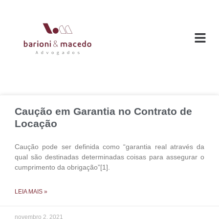
O ESC
ÁREAS DE
Caução em Garantia no Contrato de
Locação
Caução pode ser definida como “garantia real através da
qual são destinadas determinadas coisas para assegurar o
cumprimento da obrigação”[1].
LEIA MAIS »
novembro 2, 2021