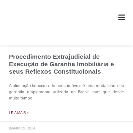
O ESC
ÁREAS DE
Procedimento Extrajudicial de
Execução de Garantia Imobiliária e
seus Reflexos Constitucionais
A alienação fiduciária de bens imóveis é uma modalidade de
garantia amplamente utilizada no Brasil, mas que desde
muito tempo
LEIA MAIS »
janeiro 29, 2024