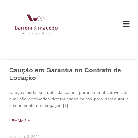
O ESC
ÁREAS DE
Caução em Garantia no Contrato de
Locação
Caução pode ser definida como “garantia real através da
qual são destinadas determinadas coisas para assegurar o
cumprimento da obrigação”[1].
LEIA MAIS »
novembro 2, 2021