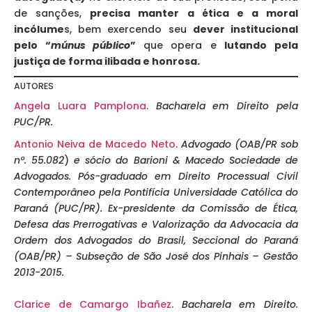
de sanções,
precisa manter a ética e a moral
incólume
s, bem exercendo seu
dever institucional
pelo “
múnus público
”
que opera e
lutando pela
justiça de forma ilibada e honrosa.
AUTORES
Angela Luara Pamplona
.
Bacharela em Direito pela
PUC/PR.
Antonio Neiva de Macedo Neto
.
Advogado (OAB/PR sob
nº. 55.082
)
e sócio do Barioni & Macedo Sociedade de
Advogados. Pós-graduado em Direito Processual Civil
Contemporâneo pela Pontifícia Universidade Católica do
Paraná (PUC/PR).
Ex-presidente da Comissão de Ética,
Defesa das Prerrogativas e Valorização da Advocacia da
Ordem dos Advogados do Brasil, Seccional do Paraná
(OAB/PR) – Subseção de São José dos Pinhais – Gestão
2013-2015.
Clarice de Camargo Ibañez
.
Bacharela em Direito.