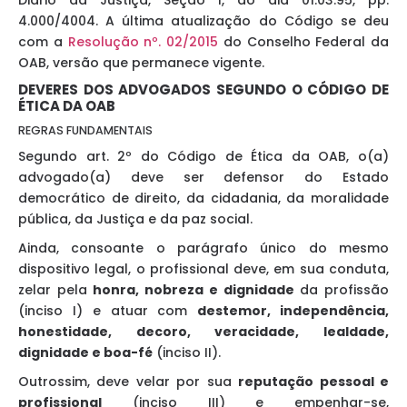
Diário da Justiça, Seção I, do dia 01.03.95, pp.
4.000/4004. A última atualização do Código se deu
com a
Resolução nº. 02/2015
do Conselho Federal da
OAB, versão que permanece vigente.
DEVERES DOS ADVOGADOS SEGUNDO O CÓDIGO DE
ÉTICA DA OAB
REGRAS FUNDAMENTAIS
Segundo art. 2º do Código de Ética da OAB, o(a)
advogado(a) deve ser defensor do Estado
democrático de direito, da cidadania, da moralidade
pública, da Justiça e da paz social.
Ainda, consoante o parágrafo único do mesmo
dispositivo legal, o profissional deve, em sua conduta,
zelar pela
honra, nobreza e dignidade
da profissão
(inciso I) e atuar com
destemor, independência,
honestidade, decoro, veracidade, lealdade,
dignidade e boa-fé
(inciso II).
Outrossim, deve velar por sua
reputação pessoal e
profissional
(inciso III) e empenhar-se,