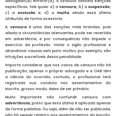
advogado(a) infrator(a), o Estatuto vaticina sanções
específicas, tais quais: a) a
censura
,; b) a
suspensão
;
c) a
exclusão
e; d) a
multa
, sendo essa última
atribuída de forma acessória.
A
censura
é uma das sanções mais brandas, pois
aliada a circunstâncias atenuantes, pode ser revertida
em advertência, e por consequência não impede o
exercício da profissão. Violar o sigilo profissional e
abandonar causas sem justo motivo, por exemplo, são
infrações suscetíveis dessa penalidade.
Importa considerar que nos casos de censura não há
publicação, apenas o próprio advogado e a OAB têm
a ciência do ocorrido, contudo, o profissional terá
registrada sua conduta nos assentamentos do
inscrito, grosso modo, deixa de ser primário.
Muito importante não confundir censura com
advertência
, posto que esta última é aplicada apenas
de forma paliativa. Ou seja, além de não ser publicada,
não há sequer registro nos assentamentos do inscrito,