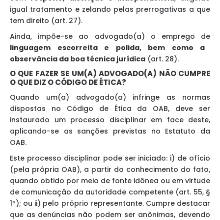
igual tratamento e zelando pelas prerrogativas a que
tem direito (art. 27).
Ainda, impõe-se ao advogado(a) o emprego de
linguagem escorreita e polida, bem como a
observância da boa técnica jurídica
(art. 28).
O QUE FAZER SE UM(A) ADVOGADO(A) NÃO CUMPRE
O QUE DIZ O CÓDIGO DE ÉTICA?
Quando um(a) advogado(a) infringe as normas
dispostas no Código de Ética da OAB, deve ser
instaurado um processo disciplinar em face deste,
aplicando-se as sanções previstas no Estatuto da
OAB.
Este processo disciplinar pode ser iniciado: i) de ofício
(pela própria OAB), a partir do conhecimento do fato,
quando obtido por meio de fonte idônea ou em virtude
de comunicação da autoridade competente (art. 55, §
1º); ou ii) pelo próprio representante. Cumpre destacar
que as denúncias não podem ser anônimas, devendo