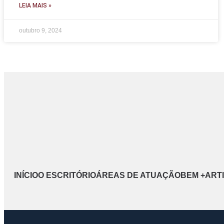
LEIA MAIS »
outubro 9, 2024
INÍCIO
O ESCRITÓRIO
ÁREAS DE ATUAÇÃO
BEM +
ART