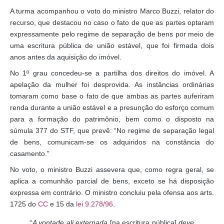
A turma acompanhou o voto do ministro Marco Buzzi, relator do
recurso, que destacou no caso o fato de que as partes optaram
expressamente pelo regime de separação de bens por meio de
uma escritura pública de união estável, que foi firmada dois
anos antes da aquisição do imóvel.
No 1º grau concedeu-se a partilha dos direitos do imóvel. A
apelação da mulher foi desprovida. As instâncias ordinárias
tomaram como base o fato de que ambas as partes auferiram
renda durante a união estável e a presunção do esforço comum
para a formação do patrimônio, bem como o disposto na
súmula 377 do STF, que prevê: “No regime de separação legal
de bens, comunicam-se os adquiridos na constância do
casamento.”
No voto, o ministro Buzzi assevera que, como regra geral, se
aplica a comunhão parcial de bens, exceto se há disposição
expressa em contrário. O ministro concluiu pela ofensa aos arts.
1725 do
CC
e 15 da
lei 9.278/96
.
“
A vontade ali externada
[na escritura pública]
deve