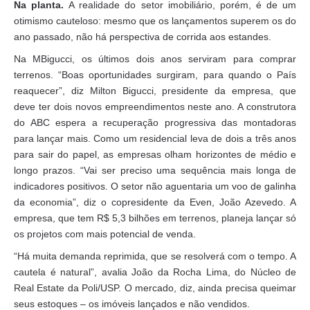
Na planta.
A realidade do setor imobiliário, porém, é de um
otimismo cauteloso: mesmo que os lançamentos superem os do
ano passado, não há perspectiva de corrida aos estandes.
Na MBigucci, os últimos dois anos serviram para comprar
terrenos. “Boas oportunidades surgiram, para quando o País
reaquecer”, diz Milton Bigucci, presidente da empresa, que
deve ter dois novos empreendimentos neste ano. A construtora
do ABC espera a recuperação progressiva das montadoras
para lançar mais. Como um residencial leva de dois a três anos
para sair do papel, as empresas olham horizontes de médio e
longo prazos. “Vai ser preciso uma sequência mais longa de
indicadores positivos. O setor não aguentaria um voo de galinha
da economia”, diz o copresidente da Even, João Azevedo. A
empresa, que tem R$ 5,3 bilhões em terrenos, planeja lançar só
os projetos com mais potencial de venda.
“Há muita demanda reprimida, que se resolverá com o tempo. A
cautela é natural”, avalia João da Rocha Lima, do Núcleo de
Real Estate da Poli/USP. O mercado, diz, ainda precisa queimar
seus estoques – os imóveis lançados e não vendidos.