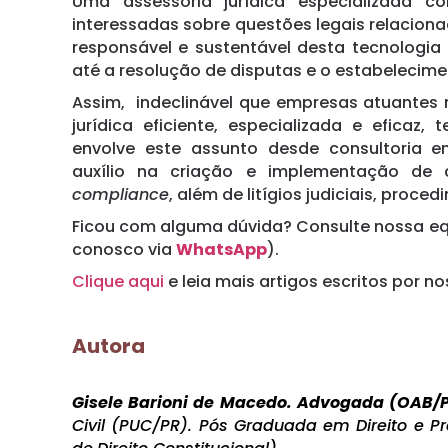
Uma assessoria jurídica especializada c
interessadas sobre questões legais relacio
responsável e sustentável desta tecnologia
até a resolução de disputas e o estabelecim
Assim, indeclinável que empresas atuantes
jurídica eficiente, especializada e eficaz
envolve este assunto desde consultoria em
auxílio na criação e implementação de c
compliance
, além de litígios judiciais, proced
Ficou com alguma dúvida? Consulte nossa equ
conosco via
WhatsApp
).
Clique aqui
e leia mais artigos escritos por n
Autora
Gisele Barioni de Macedo. Advogada (OAB/PR
Civil (PUC/PR). Pós Graduada em Direito e Pr