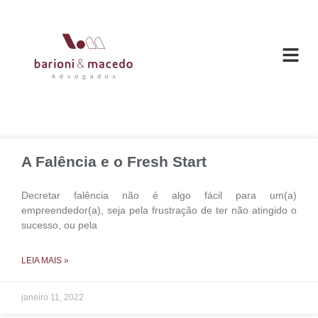
O ESC
ÁREAS DE
A Falência e o Fresh Start
Decretar falência não é algo fácil para um(a)
empreendedor(a), seja pela frustração de ter não atingido o
sucesso, ou pela
LEIA MAIS »
janeiro 11, 2022