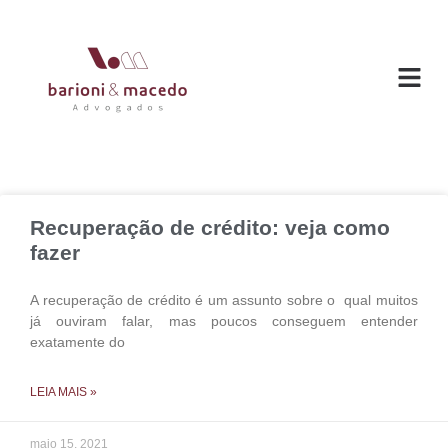
O ESC
ÁREAS DE
Recuperação de crédito: veja como
fazer
A recuperação de crédito é um assunto sobre o qual muitos
já ouviram falar, mas poucos conseguem entender
exatamente do
LEIA MAIS »
maio 15, 2021