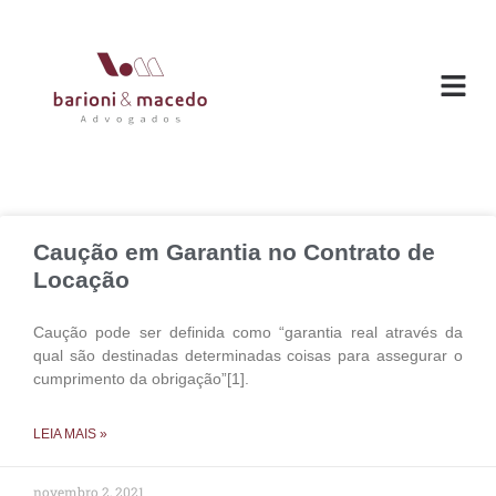
O ESC
ÁREAS DE
Caução em Garantia no Contrato de
Locação
Caução pode ser definida como “garantia real através da
qual são destinadas determinadas coisas para assegurar o
cumprimento da obrigação”[1].
LEIA MAIS »
novembro 2, 2021