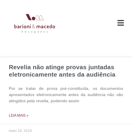
O ESC
ÁREAS DE
Revelia não atinge provas juntadas
eletronicamente antes da audiência
Por se tratar de prova pré-constituída, os documentos
apresentados eletronicamente antes da audiência não são
atingidos pela revelia, podendo assim
LEIA MAIS »
maio 18, 2018